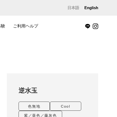
日本語
English
体験
ご利用ヘルプ
逆水玉
色無地
Cool
紫／葵色／藤灰色