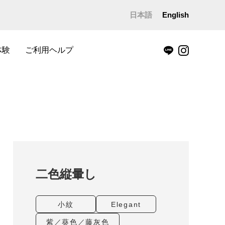
日本語
English
体験
ご利用ヘルプ
二色縦暈し
小紋
Elegant
紫／葵色／藤灰色