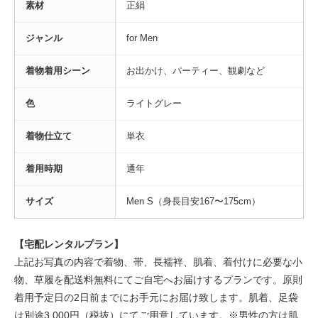
素材
正絹
ジャンル
for Men
着物着用シーン
お出かけ、パーティー、観劇など
色
ライトグレー
着物仕立て
単衣
着用時期
通年
サイズ
Men S（身長目安167〜175cm）
【宅配レンタルプラン】
上記お写真の内容で着物、帯、長襦袢、肌着、着付けに必要な小
物、草履を配送料無料にてご自宅へお届けするプランです。原則
着用予定日の2日前までにお手元にお届け致します。肌着、足袋
は別途3,000円（税抜）にてご用意しています。※男性の方は肌