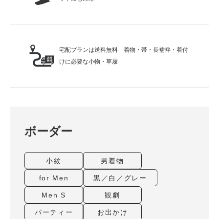
宅配プランは送料無料 着物・帯・長襦袢・着付
けに必要な小物・草履
ボーダー
小紋
男着物
for Men
黒／白／グレー
Men S
観劇
パーティー
お出かけ