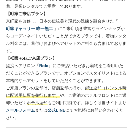
着、足袋レンタルでご用意しております。
【町家ご来店プラン】
京町家を改修し、日本の伝統美と現代の洗練を融合させた『
町家ギャラリー 唯一無二
』にご来店頂き豊富なラインナップか
らコーディネイトいただくことができるプランです。着物レンタ
ル料金には、着付けおよびヘアセットのご料金も含まれておりま
す。
【祇園Rolaご来店プラン】
提携ヘアサロン『
Rola
』にご来店いただきお着物をご着用いた
だくことができるプランです。オプションでスタイリストによる
本格的なヘアセットをしていただくことができます。
ご来店プランの返却は、店舗返却のほか、
郵送返却（レンタル時
に配送用伝票を発行します）
や、ご宿泊のホテルフロントにご返
却いただく
ホテル返却
もご利用可能です。詳しくは当サイトより
メールフォーム
または
公式LINE
にてお気軽にお問い合わせくだ
さい。